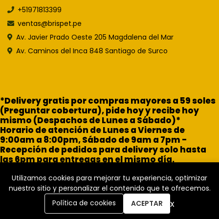
+51971813399
ventas@brispet.pe
Av. Javier Prado Oeste 205 Magdalena del Mar
Av. Caminos del Inca 848 Santiago de Surco
*Delivery gratis por compras mayores a 59 soles
(Preguntar cobertura), pide hoy y recibe hoy
mismo (Despachos de Lunes a Sábado)*
Horario de atención de Lunes a Viernes de
9:00am a 8:00pm, Sábado de 9am a 7pm -
Recepción de pedidos para delivery solo hasta
las 6pm para entregas en el mismo día.
Utilizamos cookies para mejorar tu experiencia, optimizar
nuestro sitio y personalizar el contenido que te ofrecemos.
x
Política de cookies
ACEPTAR
Brisa Pet Shop © 2026
Creado por
Bsale